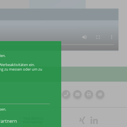
den.
erbeaktivitäten ein.
bung zu messen oder um zu
sen.
Partnern